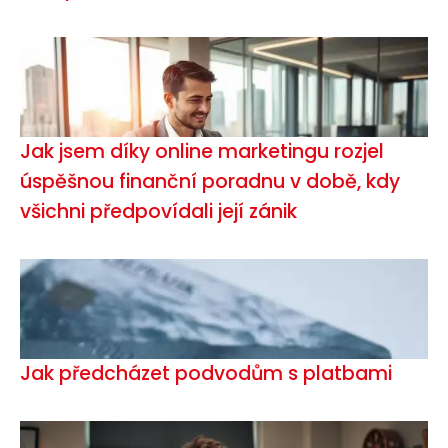
Jak jsem díky online marketingu rozjel
úspěšnou finanční poradnu v době, kdy
všichni předpovídali její zánik
Jak předcházet podvodům s platbami