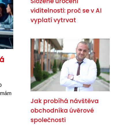
Složené úročení
viditelnosti: proč se v AI
vyplatí vytrvat
há
O
irmám
Jak probíhá návštěva
obchodníka úvěrové
společnosti