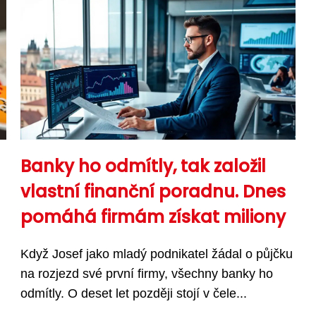
Banky ho odmítly, tak založil
vlastní finanční poradnu. Dnes
pomáhá firmám získat miliony
Když Josef jako mladý podnikatel žádal o půjčku
na rozjezd své první firmy, všechny banky ho
odmítly. O deset let později stojí v čele...