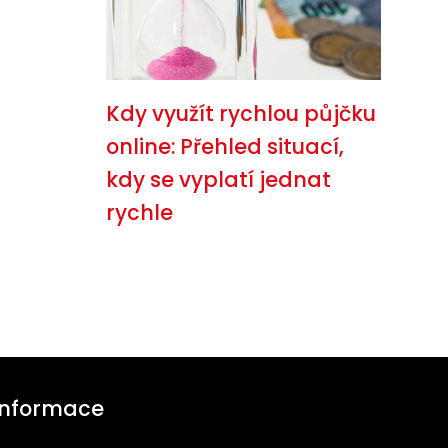
Kdy využít rychlou půjčku
online: Přehled situací,
kdy se vyplatí jednat
rychle
Informace