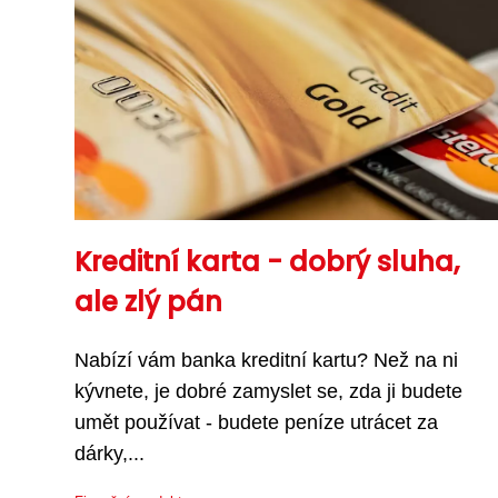
Kreditní karta - dobrý sluha,
ale zlý pán
Nabízí vám banka kreditní kartu? Než na ni
kývnete, je dobré zamyslet se, zda ji budete
umět používat - budete peníze utrácet za
dárky,...