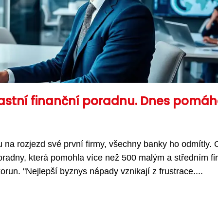
vlastní finanční poradnu. Dnes pomá
u na rozjezd své první firmy, všechny banky ho odmítly. 
í poradny, která pomohla více než 500 malým a středním f
orun. "Nejlepší byznys nápady vznikají z frustrace....