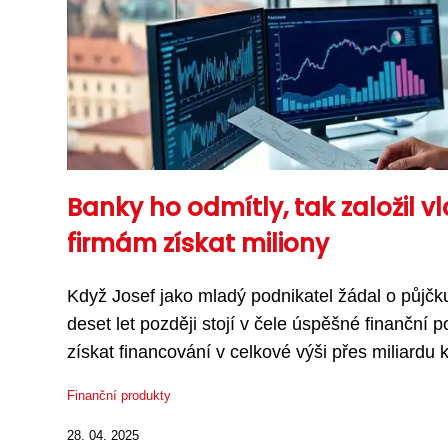
Banky ho odmítly, tak založil 
firmám získat miliony
Když Josef jako mladý podnikatel žádal o půjčk
deset let později stojí v čele úspěšné finančn
získat financování v celkové výši přes miliardu k
Finanční produkty
28. 04. 2025