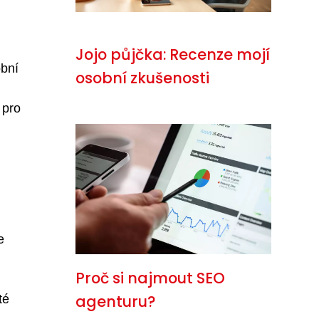
Jojo půjčka: Recenze mojí
obní
osobní zkušenosti
 pro
e
Proč si najmout SEO
agenturu?
té