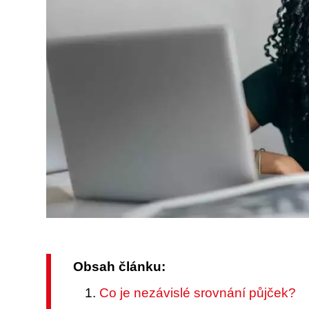
Obsah článku:
Co je nezávislé srovnání půjček?