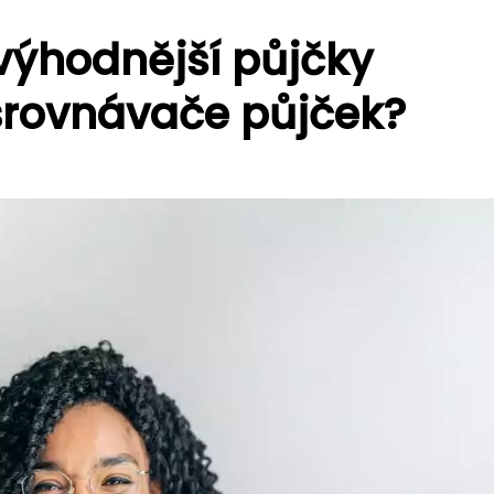
jvýhodnější půjčky
 srovnávače půjček?