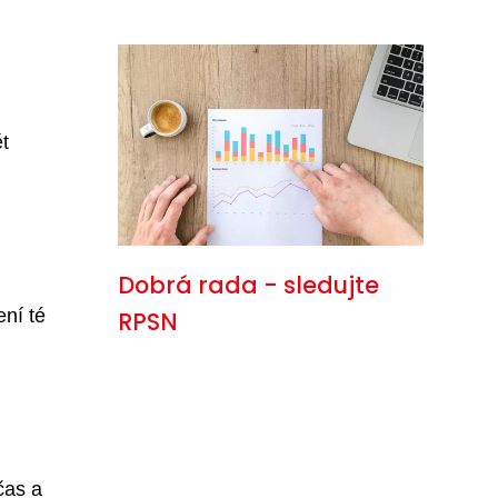
t
Dobrá rada - sledujte
ení té
RPSN
čas a