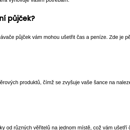
ní půjček?
vnávače půjček vám mohou ušetřit čas a peníze. Zde je pě
 úvěrových produktů, čímž se zvyšuje vaše šance na nalez
 od různých věřitelů na jednom místě, což vám ušetří 