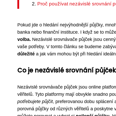
Proč používat nezávislé srovnání 
Pokud jde o hledání nejvýhodnější půjčky, mnoho
banka nebo finanční instituce. I když se to mů
volba.
Nezávislé srovnávače půjček jsou cenným
vaše potřeby. V tomto článku se budeme zabýv
důležité
a jak vám mohou být při hledání ideáln
Co je nezávislé srovnání půjče
Nezávislé srovnávače půjček jsou online platfo
věřitelů. Tyto platformy mají obvykle snadno p
potřebujete půjčit
, preferovanou dobu splácení a 
porovná půjčky od různých věřitelů a poskytne
můžete porovnat a vybrat si
nejlepší půjčku
, k