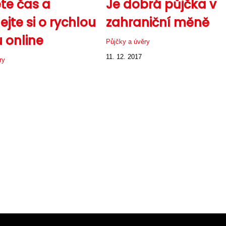
te čas a
Je dobrá půjčka v
jte si o rychlou
zahraniční měně
 online
Půjčky a úvěry
11. 12. 2017
ry