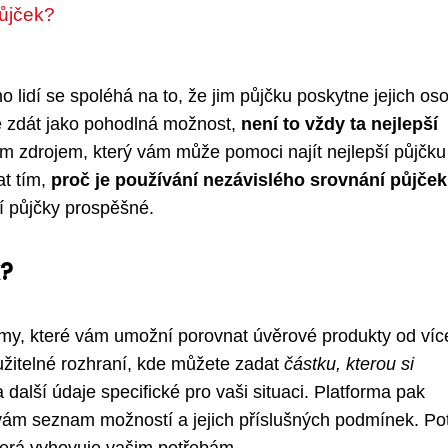
půjček?
 lidí se spoléhá na to, že jim půjčku poskytne jejich os
že zdát jako pohodlná možnost,
není to vždy ta nejlepší
 zdrojem, který vám může pomoci najít nejlepší půjčku
at tím,
proč je používání nezávislého srovnání půjček
í půjčky prospěšné.
k?
rmy, které vám umožní porovnat úvěrové produkty od víc
oužitelné rozhraní, kde můžete zadat
částku, kterou si
další údaje specifické pro vaši situaci. Platforma pak
 vám seznam možností a jejich příslušných podmínek. Po
terá vyhovuje vašim potřebám.