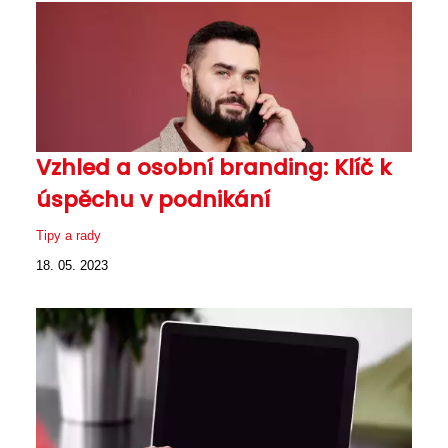
Vzhled a osobní branding: Klíč k
úspěchu v podnikání
Tipy a rady
18. 05. 2023