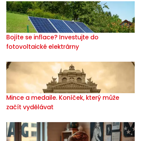
Bojíte se inflace? Investujte do
fotovoltaické elektrárny
Mince a medaile. Koníček, který může
začít vydělávat