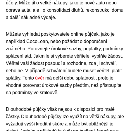
účely. Může jít o velké nákupy, jako je nové auto nebo
oprava auta, ale i o konsolidaci dluhů, rekonstrukci domu
a další nákladné výdaje.
Můžete vyhledat poskytovatele online půjček, jako je
například CocoLoan, nebo požádat o doporučení
známého. Porovnejte úrokové sazby, poplatky, podmínky
splácení atd. Jakmile si vyberete věřitele, vyplňte žádost.
Věřitel vaši žádost posoudí a rozhodne, zda ji schválí,
nebo ne. V případě schválení budete muset věřiteli platit
splátky. Tento
úvěr
má delší dobu splatnosti, proto je
vhodné porovnat úrokové sazby předtím, než přistoupíte
na podmínky ve smlouvě.
Dlouhodobé půjčky však nejsou k dispozici pro malé
částky. Dlouhodobé půjčky lze využít na větší nákupy, ale
vyžadují vyšší kreditní skóre a může být obtížnější je