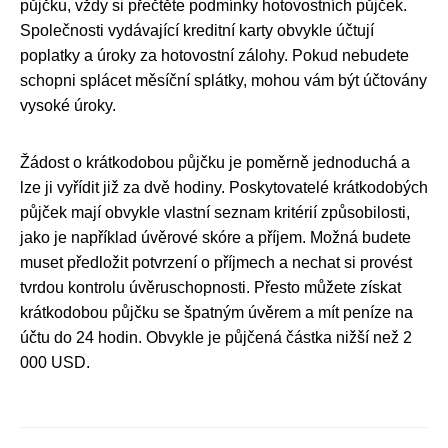
půjčku, vždy si přečtěte podmínky hotovostních půjček.
Společnosti vydávající kreditní karty obvykle účtují
poplatky a úroky za hotovostní zálohy. Pokud nebudete
schopni splácet měsíční splátky, mohou vám být účtovány
vysoké úroky.
Žádost o krátkodobou půjčku je poměrně jednoduchá a
lze ji vyřídit již za dvě hodiny. Poskytovatelé krátkodobých
půjček mají obvykle vlastní seznam kritérií způsobilosti,
jako je například úvěrové skóre a příjem. Možná budete
muset předložit potvrzení o příjmech a nechat si provést
tvrdou kontrolu úvěruschopnosti. Přesto můžete získat
krátkodobou půjčku se špatným úvěrem a mít peníze na
účtu do 24 hodin. Obvykle je půjčená částka nižší než 2
000 USD.