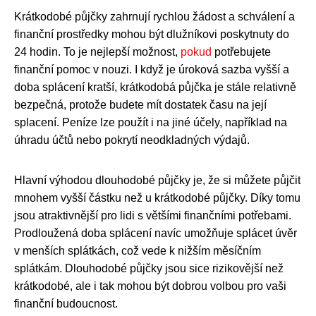
Krátkodobé půjčky zahrnují rychlou žádost a schválení a
finanční prostředky mohou být dlužníkovi poskytnuty do
24 hodin. To je nejlepší možnost,
pokud
potřebujete
finanční pomoc v nouzi. I když je úroková sazba vyšší a
doba splácení kratší, krátkodobá půjčka je stále relativně
bezpečná, protože budete mít dostatek času na její
splacení. Peníze lze použít i na jiné účely, například na
úhradu účtů nebo pokrytí neodkladných výdajů.
Hlavní výhodou dlouhodobé půjčky je, že si můžete půjčit
mnohem vyšší částku než u krátkodobé půjčky. Díky tomu
jsou atraktivnější pro lidi s většími finančními potřebami.
Prodloužená doba splácení navíc umožňuje splácet úvěr
v menších splátkách, což vede k nižším měsíčním
splátkám. Dlouhodobé půjčky jsou sice rizikovější než
krátkodobé, ale i tak mohou být dobrou volbou pro vaši
finanční budoucnost.