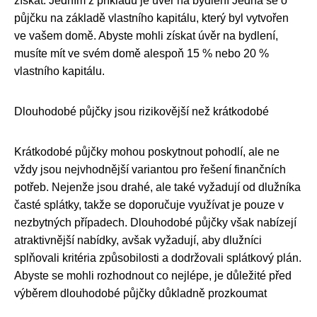
získat. Jedním z příkladů je úvěr na bydlení Jedná se o
půjčku na základě vlastního kapitálu, který byl vytvořen
ve vašem domě. Abyste mohli získat úvěr na bydlení,
musíte mít ve svém domě alespoň 15 % nebo 20 %
vlastního kapitálu.
Dlouhodobé půjčky jsou rizikovější než krátkodobé
Krátkodobé půjčky mohou poskytnout pohodlí, ale ne
vždy jsou nejvhodnější variantou pro řešení finančních
potřeb. Nejenže jsou drahé, ale také vyžadují od dlužníka
časté splátky, takže se doporučuje využívat je pouze v
nezbytných případech. Dlouhodobé půjčky však nabízejí
atraktivnější nabídky, avšak vyžadují, aby dlužníci
splňovali kritéria způsobilosti a dodržovali splátkový plán.
Abyste se mohli rozhodnout co nejlépe, je důležité před
výběrem dlouhodobé půjčky důkladně prozkoumat