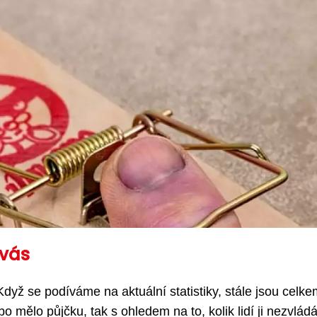
 vás
Když se podíváme na aktuální statistiky, stále jsou celk
o mělo půjčku, tak s ohledem na to, kolik lidí ji nezvládá 