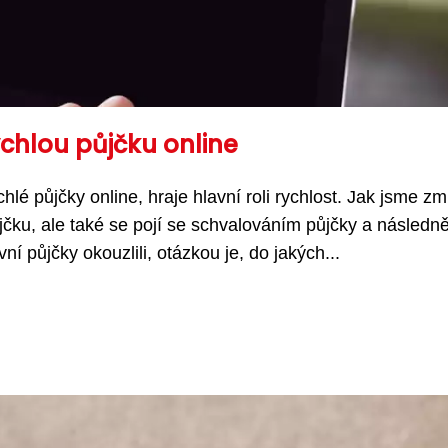
ychlou půjčku online
é půjčky online, hraje hlavní roli rychlost. Jak jsme zmí
jčku, ale také se pojí se schvalováním půjčky a následn
 půjčky okouzlili, otázkou je, do jakých...