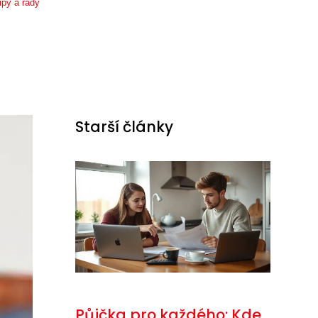
ipy a rady
Starší články
Půjčka pro každého: Kde