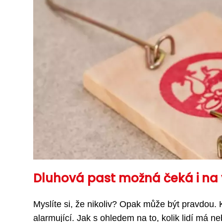
Dluhová past možná čeká i na
Myslíte si, že nikoliv? Opak může být pravdou. 
alarmující. Jak s ohledem na to, kolik lidí má neb