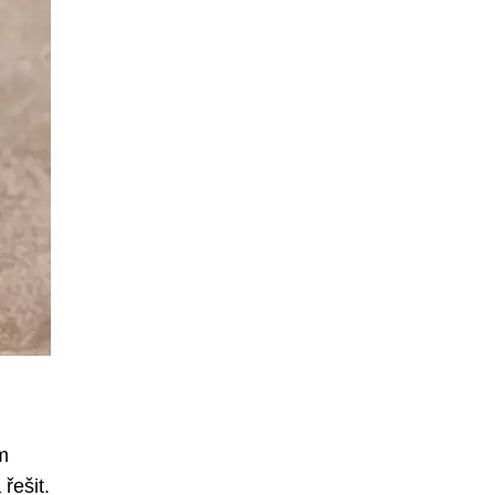
em
řešit.