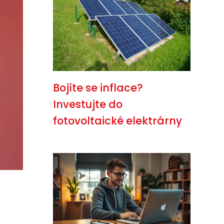
Bojíte se inflace?
Investujte do
fotovoltaické elektrárny