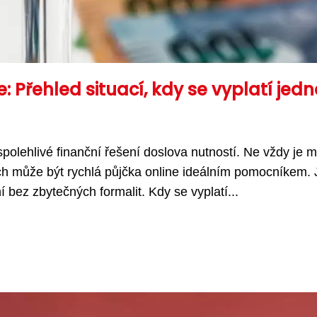
: Přehled situací, kdy se vyplatí jedn
 spolehlivé finanční řešení doslova nutností. Ne vždy je 
h může být rychlá půjčka online ideálním pomocníkem. J
 bez zbytečných formalit. Kdy se vyplatí...