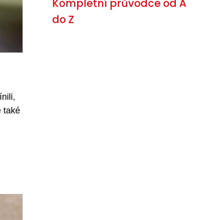
Kompletní průvodce od A
do Z
nili,
ě také