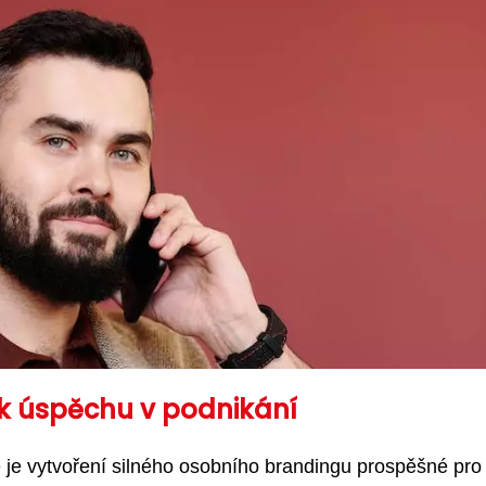
 k úspěchu v podnikání
je vytvoření silného osobního brandingu prospěšné pro