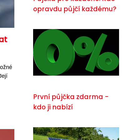
opravdu půjčí každému?
at
možné
ejí
První půjčka zdarma -
kdo ji nabízí